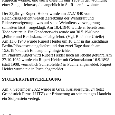
Ruprecht wohnte, und taufte diese im Jahr 1939 in der Wohnung
einer Zeugin Jehovas, die angeblich in St. Ruprecht wohnte.
Der 32jährige Rupert Heider wurde am 27.2.1940 vom
Reichkriegsgericht wegen Zersetzung der Wehrkraft und
Eidesverweigerung– was auf seine Wehrdienstverweigerung
schließen lässt – angeklagt. Am 18.4.1940 wurde er bereits zum
Tode verurteilt. Ein Gnadenerweis wurde am 30.5.1940 von
„Führer und Reichskanzler“ abgelehnt. (Vgl. Buch der Urteile)
Am 13.6.1940 wurde Rupert Heider um 10 Uhr in das Zuchthaus
Berlin-Plötzensee eingeliefert und dort zwei Tage danach am
15.6.1940 durch Enthauptung hingerichtet.
Im Pfarramt Anger wird Rupert Heider noch als lebend geführt. Am
27.10.1932 wurde ein Rupert Heider mit Geburtsdatum 16.9.1898
(statt 1908, vermutlich Schreibfehler) in Puch 2 angemeldet. Rupert
Heider wurde nie in Puch abgemeldet.
STOLPERSTEINVERLEGUNG
Am 7. September 2022 wurde in Graz, Karlauergürtel 24 (jetzt
Grundstück Firma LUTZ) zur Erinnerung an sein mutiges Handeln
ein Stolperstein verlegt.