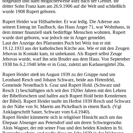
notgetauft und starb möglicherweise kurz nach der Geburt. Ihr
dritter Sohn Franz kam am 26.9.1906 auf die Welt und schließlich
wurde 1908 Rupert geboren.
Rupert Heider war Hilfsarbeiter. Er war ledig. Die Adresse aus
seinem Eintrag im Taufbuch, das Haus Anger 71, war Wohnhaus, in
dem immer finanziell stark bedürftige Menschen wohnten. Rupert
wurde dort geboren, war jedoch nie in Anger gemeldet.
Laut der Anzeige des Pfarramtes Puch bei Weiz trat er mit
19.12.1933 aus der katholischen Kirche aus. Wie er mit den Zeugen
Jehovas in Kontakt kam, ist unbekannt. Als Rupert selbst Zeuge
Jehovas wurde, warf ihn sein Bruder aus dem Haus. Von September
1938 bis 6.2.1940 lebte er in Graz, zuletzt am Karlauergürtel 20a.
Rupert Heider stieß im August 1939 zu der Gruppe rund um
Leonhard Resch und Johann Schwarz, beide aus Hirtenfeld,
Gemeinde Nestelbach b. Graz und Rupert Hold. (Schwarz und
Resch 1) beschäftigten sich seit den 1920er Jahren mit den Lehren
der Bibelforschern und halfen auch Rupert Hold beim Kennlernen
der Bibel). Rupert Heider taufte im Herbst 1939 Resch und Schwarz
in der Nähe von St. Marein am Pickelbach in einem Bach. (Vgl
Anklageschrift Sauer, Schwarz vom 6.4.1940).
Rupert Heider kümmerte sich in religiöser Hinsicht auch um das
Ehepaar Absenger aus Petersdorf und um deren Schwiegersohn
Alois Wagner, der mit seiner Frau und den beiden Kindern in St.