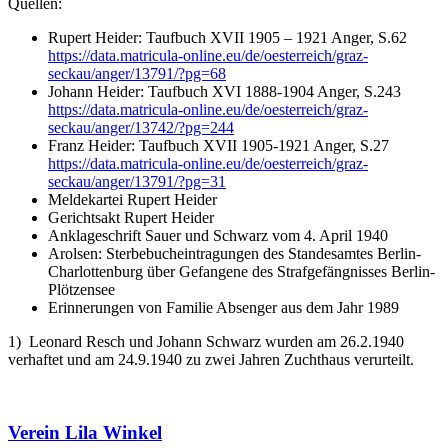
Quellen:
Rupert Heider: Taufbuch XVII 1905 – 1921 Anger, S.62
https://data.matricula-online.eu/de/oesterreich/graz-
seckau/anger/13791/?pg=68
Johann Heider: Taufbuch XVI 1888-1904 Anger, S.243
https://data.matricula-online.eu/de/oesterreich/graz-
seckau/anger/13742/?pg=244
Franz Heider: Taufbuch XVII 1905-1921 Anger, S.27
https://data.matricula-online.eu/de/oesterreich/graz-
seckau/anger/13791/?pg=31
Meldekartei Rupert Heider
Gerichtsakt Rupert Heider
Anklageschrift Sauer und Schwarz vom 4. April 1940
Arolsen: Sterbebucheintragungen des Standesamtes Berlin-
Charlottenburg über Gefangene des Strafgefängnisses Berlin-
Plötzensee
Erinnerungen von Familie Absenger aus dem Jahr 1989
1) Leonard Resch und Johann Schwarz wurden am 26.2.1940
verhaftet und am 24.9.1940 zu zwei Jahren Zuchthaus verurteilt.
Verein Lila Winkel