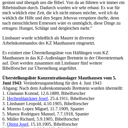
gesinnt und übergab uns die Bibel. Von da an führten wir immer ein
Bibelstudium durch. Dadurch wurden wir sehr erbaut. Es war für
mich wirklich eine Zeit, die ich nicht missen möchte, weil ich da
wirklich die Hilfe und den Segen Jehovas verspüren durfte, denn
nach menschlichem Ermessen wäre es unmöglich, diese Dinge zu
ertragen: Hunger, Schläge und dergleichen mehr.”
Linsbauer wurde schließlich als Maurer in diversen
Arbeitskommandos des KZ Mauthausen eingesetzt.
Es existiert eine Überstellungsliste von Häftlingen vom KZ
Mauthausen in das KZ-Außenlager Bretstein in der Obersteiermark
auf. Dort werden zusammen mit Linsbauer fünf weitere
Bibelforscher zur Überstellung angeführt.
Überstellungsliste Konzentrationslager Mauthausen vom 5.
Juni 1943
: Veränderungsmeldung für den 4. Juni 1943
Abgang: Nach dem Außenkommando Brettstein wurden überstellt:
1. Glamann Konrad, 12.6.1889, Bibelforscher
2.
Hechenblaickner Josef
, 25.4.1911, Bibelforscher
3. Linsbauer Leopold, 4.10.1905, Bibelforscher
4. Moreno Lopez Miguel, 11.7.1909, Spanier
5. Munoz Rodriguez Manuel, 7.7.1918, Spanier
6. Müller Richard, 5.9.1905, Bibelforscher
7.
Obrist Josef
, 15.10.1905, Bibelforscher