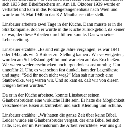
sich 1935 den Bibelforschern an. Am 18. Oktober 1939 wurde er
verhaftet und kam in das Polizeigefangenenhaus nach Wien und
wurde am 9. Mai 1940 in das KZ Mauthausen überstellt.
Linsbauer arbeitete zwei Tage in der Küche. Dann musste er in die
Strafkompanie, doch er wurde in die Küche zurückgeholt, da keiner
da war, der diese Arbeiten durchführen konnte. Das war seine
Lebensrettung.
Linsbauer erzählte: „Es sind einige Jahre vergangen, es war 1941
oder 1942, als wir 5 Brüder zur Stellung kamen . Wir verweigerten,
wurden am Schießstand geführt und warteten auf das Erschießen.
Wir waren weder erschrocken noch irgendwie sonst unruhig. Um
ungefähr 21 Uhr, es war schon fast dunkel, kam der Lagerälteste
und sagte: “Seid ihr noch nicht weg?“ Man sah nur noch eine
Staubwolke, weg waren wir. Und so kam es, daß wir von diesen
Dingen befreit wurden.“
Da er in der Küche arbeitete, konnte Linsbauer seinen
Glaubensbrüdern eine wirkliche Hilfe sein. Er hatte die Möglichkeit
verschiedenes Essen aufzutreiben und auch Kleidung und Schuhe.
Linsbauer erzählte: „Wir hatten die ganze Zeit über keine Bibel.
Leider wurde ein Glaubensbruder vergast, der eine Bibel bei sich
hatte. Der, der im Krematorium die Arbeit verrichtete, war uns gut